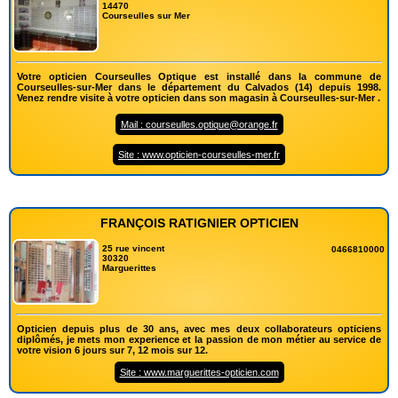
14470
Courseulles sur Mer
Votre opticien Courseulles Optique est installé dans la commune de
Courseulles-sur-Mer dans le département du Calvados (14) depuis 1998.
Venez rendre visite à votre opticien dans son magasin à Courseulles-sur-Mer .
Mail : courseulles.optique@orange.fr
Site : www.opticien-courseulles-mer.fr
FRANÇOIS RATIGNIER OPTICIEN
25 rue vincent
0466810000
30320
Marguerittes
Opticien depuis plus de 30 ans, avec mes deux collaborateurs opticiens
diplômés, je mets mon experience et la passion de mon métier au service de
votre vision 6 jours sur 7, 12 mois sur 12.
Site : www.marguerittes-opticien.com