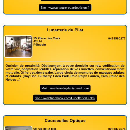
Site : www.unautreregardopticien.fr
Lunetterie du Pilat
15 Place des Croix
0474590277
42410
Pélussin
Opticien de proximité. Déplacement à votre domicile sur rdv, vérification de
votre vue, adaptation lentilles, réparation de vos lunettes, conventionnement
mutuelle. Offre deuxième paire. Large choix de montures de marques adultes
et enfants. (Ray Ban, Burberry, Eden Park, Polo Ralph Lauren, Cars, Reine des
Neiges ...)
Mail : lunetteriedupilat@gmail.com
Site : www.facebook.com/LunetterieduPilat/
Courseulles Optique
65 rue de la Mer
0231377576