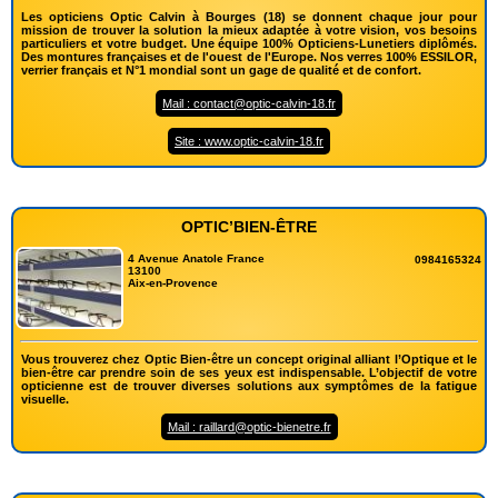
Les opticiens Optic Calvin à Bourges (18) se donnent chaque jour pour
mission de trouver la solution la mieux adaptée à votre vision, vos besoins
particuliers et votre budget. Une équipe 100% Opticiens-Lunetiers diplômés.
Des montures françaises et de l'ouest de l'Europe. Nos verres 100% ESSILOR,
verrier français et N°1 mondial sont un gage de qualité et de confort.
Mail : contact@optic-calvin-18.fr
Site : www.optic-calvin-18.fr
OPTIC’BIEN-ÊTRE
4 Avenue Anatole France
0984165324
13100
Aix-en-Provence
Vous trouverez chez Optic Bien-être un concept original alliant l’Optique et le
bien-être car prendre soin de ses yeux est indispensable. L’objectif de votre
opticienne est de trouver diverses solutions aux symptômes de la fatigue
visuelle.
Mail : raillard@optic-bienetre.fr