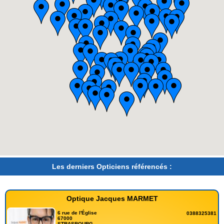
Les derniers Opticiens référencés :
Optique Jacques MARMET
6 rue de l'Église
0388325381
67000
STRASBOURG