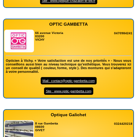
Site : www.optique-chazalon-le-teil.fr
OPTIC GAMBETTA
66 avenue Victoria
0470984241
03200
VICHY
Opticien à Vichy. « Votre satisfaction est une de nos priorités » - Nous vous
conseillons aussi bien au niveau technique qu'esthétique. Vous trouverez ici
un conseil de qualité ( couleur, forme, style ). Des montures qui s’adapteront
à votre personnalité.
Mail : contact@optic-gambetta.com
Site : www.optic-gambetta.com
Optique Galichet
8 rue Gambetta
0324420218
08600
GIVET