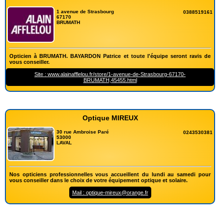
1 avenue de Strasbourg
0388519161
67170
BRUMATH
Opticien à BRUMATH. BAYARDON Patrice et toute l'équipe seront ravis de
vous conseiller.
Site : www.alainafflelou.fr/store/1-avenue-de-Strasbourg-67170-
BRUMATH,45455.html
Optique MIREUX
30 rue Ambroise Paré
0243530381
53000
LAVAL
Nos opticiens professionnelles vous accueillent du lundi au samedi pour
vous conseiller dans le choix de votre équipement optique et solaire.
Mail : optique-mireux@orange.fr