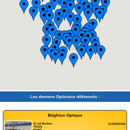
Les derniers Opticiens référencés :
Brighton Optique
61 bd Barbès
0142553462
75018
PARIS