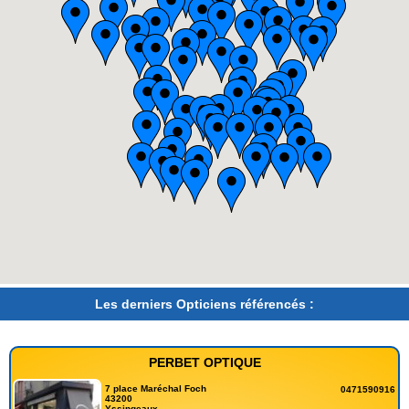
Les derniers Opticiens référencés :
PERBET OPTIQUE
7 place Maréchal Foch
0471590916
43200
Yssingeaux