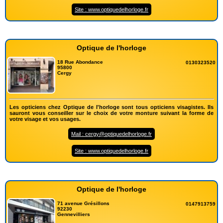
Site : www.optiquedelhorloge.fr
Optique de l'horloge
18 Rue Abondance
0130323520
95800
Cergy
Les opticiens chez Optique de l'horloge sont tous opticiens visagistes. Ils
sauront vous conseiller sur le choix de votre monture suivant la forme de
votre visage et vos usages.
Mail : cergy@optiquedelhorloge.fr
Site : www.optiquedelhorloge.fr
Optique de l'horloge
71 avenue Grésillons
0147913759
92230
Gennevilliers