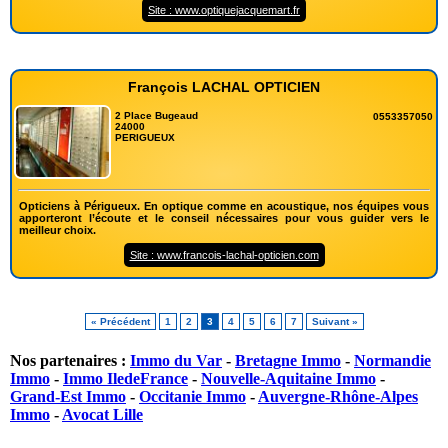
Site : www.optiquejacquemart.fr
François LACHAL OPTICIEN
2 Place Bugeaud
0553357050
24000
PERIGUEUX
Opticiens à Périgueux. En optique comme en acoustique, nos équipes vous
apporteront l’écoute et le conseil nécessaires pour vous guider vers le
meilleur choix.
Site : www.francois-lachal-opticien.com
« Précédent
1
2
3
4
5
6
7
Suivant »
Nos partenaires :
Immo du Var
-
Bretagne Immo
-
Normandie
Immo
-
Immo IledeFrance
-
Nouvelle-Aquitaine Immo
-
Grand-Est Immo
-
Occitanie Immo
-
Auvergne-Rhône-Alpes
Immo
-
Avocat Lille