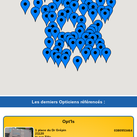
Les derniers Opticiens référencés :
Opt'Is
1 place du Dr Grépin
0380953464
21120
Is-sur-Tille