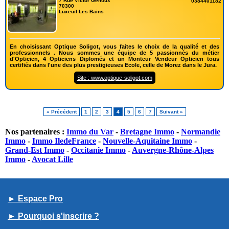
7 Rue Victor Genoux
0384401182
70300
Luxeuil Les Bains
En choisissant Optique Soligot, vous faites le choix de la qualité et des
professionnels . Nous sommes une équipe de 5 passionnés du métier
d'Opticien, 4 Opticiens Diplomés et un Monteur Vendeur Opticien tous
certifiés dans l'une des plus prestigieuses Ecole, celle de Morez dans le Jura.
Site : www.optique-soligot.com
« Précédent
1
2
3
4
5
6
7
Suivant »
Nos partenaires :
Immo du Var
-
Bretagne Immo
-
Normandie
Immo
-
Immo IledeFrance
-
Nouvelle-Aquitaine Immo
-
Grand-Est Immo
-
Occitanie Immo
-
Auvergne-Rhône-Alpes
Immo
-
Avocat Lille
► Espace Pro
► Pourquoi s'inscrire ?