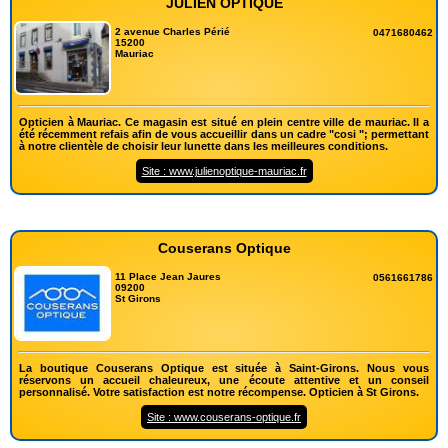
JULIEN OPTIQUE
2 avenue Charles Périé
0471680462
15200
Mauriac
Opticien à Mauriac. Ce magasin est situé en plein centre ville de mauriac. Il a
été récemment refais afin de vous accueillir dans un cadre "cosi "; permettant
à notre clientèle de choisir leur lunette dans les meilleures conditions.
Site : www.julienoptique-mauriac.fr
Couserans Optique
11 Place Jean Jaures
0561661786
09200
St Girons
La boutique Couserans Optique est située à Saint-Girons. Nous vous
réservons un accueil chaleureux, une écoute attentive et un conseil
personnalisé. Votre satisfaction est notre récompense. Opticien à St Girons.
Site : www.couserans-optique.fr