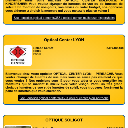
Bienvenue dans votre magasin OPTICAL CENTER MULHOUSE –
KINGERSHEIM Vous voulez changer de lunettes de vue ou de lunettes de
soleil ? En fonction de vos goûts, vos envies ou votre budget, nos opticiens
vous aideront à choisir la monture qui vous mettra le plus en valeur !
Site : opticien.optical-center.fr/3531-optical-center-mulhouse-kingersheim
Optical Center LYON
8 place Carnot
0472400400
69002
LYON
Bienvenue chez votre opticien OPTICAL CENTER LYON – PERRACHE. Vous
voulez changer de lunettes de vue mais vous ne savez pas vraiment ce que
vous voulez ? Nos opticiens sont là pour vous aider et vous conseiller les
montures qui se marient le mieux avec votre visage. Parmi un très grand
choix de lunettes de vue et de lunettes de soleil, vous trouverez forcément la
paire de lunettes que vous cherchez.
Site : opticien.optical-center.fr/3533-optical-center-lyon-perrache
OPTIQUE SOLIGOT