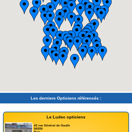
Les derniers Opticiens référencés :
Le Ludec opticiens
42 rue Général de Gaulle
56550
Belz