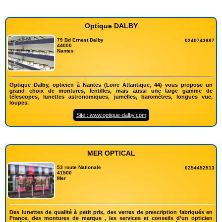
Optique DALBY
79 Bd Ernest Dalby
0240743687
44000
Nantes
Optique Dalby, opticien à Nantes (Loire Atlantique, 44) vous propose un
grand choix de montures, lentilles, mais aussi une large gamme de
télescopes, lunettes astronomiques, jumelles, baromètres, longues vue,
loupes.
Site : www.optique-dalby.com
MER OPTICAL
53 route Nationale
0254452513
41500
Mer
Des lunettes de qualité à petit prix, des verres de prescription fabriqués en
France, des montures de marque , les services et conseils d'un opticien