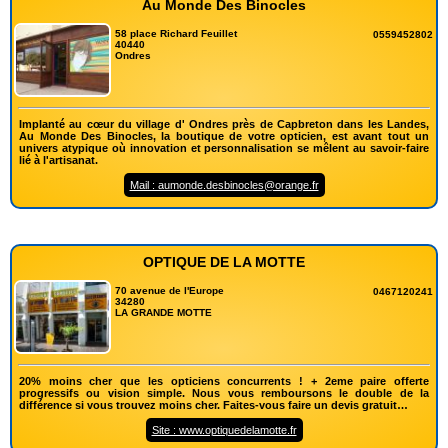
Au Monde Des Binocles
58 place Richard Feuillet
0559452802
40440
Ondres
Implanté au cœur du village d' Ondres près de Capbreton dans les Landes,
Au Monde Des Binocles, la boutique de votre opticien, est avant tout un
univers atypique où innovation et personnalisation se mêlent au savoir-faire
lié à l'artisanat.
Mail : aumonde.desbinocles@orange.fr
OPTIQUE DE LA MOTTE
70 avenue de l'Europe
0467120241
34280
LA GRANDE MOTTE
20% moins cher que les opticiens concurrents ! + 2eme paire offerte
progressifs ou vision simple. Nous vous remboursons le double de la
différence si vous trouvez moins cher. Faites-vous faire un devis gratuit…
Site : www.optiquedelamotte.fr