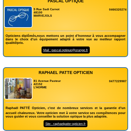
PASCAL OPTIQUE
5 Rue Sadi Carnot
0466320274
48100
MARVEJOLS
Opticiens diplômés,nous mettons un point d'honneur à vous accompagner
dans le choix d'un équipement adapté à votre vue au meilleur rapport
qualité/prix.
Mail : pascal.optique@orange.fr
RAPHAEL PATTE OPTICIEN
81 Avenue Pasteur
0477229987
42152
L'HORME
Raphaël PATTÉ Opticien, c’est de nombreux services et la garantie d’un
accueil chaleureux. Votre opticien met à votre service ses compétences pour
vous guider et vous conseiller la solution optique la plus adaptée.
Site : raphaelpatte-opticien.fr