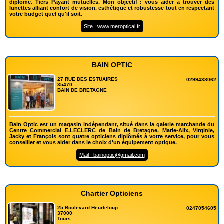
diplômé. Tiers Payant mutuelles. Mon objectif : vous aider à trouver des
lunettes alliant confort de vision, esthétique et robustesse tout en respectant
votre budget quel qu'il soit.
Site : www.meroptical.fr
BAIN OPTIC
27 RUE DES ESTUAIRES
0299438062
35470
BAIN DE BRETAGNE
Bain Optic est un magasin indépendant, situé dans la galerie marchande du
Centre Commercial E.LECLERC de Bain de Bretagne. Marie-Alix, Virginie,
Jacky et François sont quatre opticiens diplômés à votre service, pour vous
conseiller et vous aider dans le choix d'un équipement optique.
Mail : bainoptic@gmail.com
Chartier Opticiens
25 Boulevard Heurteloup
0247054605
37000
Tours