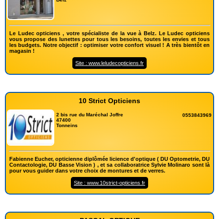
Le Ludec opticiens , votre spécialiste de la vue à Belz. Le Ludec opticiens
vous propose des lunettes pour tous les besoins, toutes les envies et tous
les budgets. Notre objectif : optimiser votre confort visuel ! A très bientôt en
magasin !
Site : www.leludecopticiens.fr
10 Strict Opticiens
2 bis rue du Maréchal Joffre
0553843969
47400
Tonneins
Fabienne Eucher, opticienne diplômée licience d'optique ( DU Optometrie, DU
Contactologie, DU Basse Vision ) , et sa collaboratrice Sylvie Molinaro sont là
pour vous guider dans votre choix de montures et de verres.
Site : www.10strict-opticiens.fr