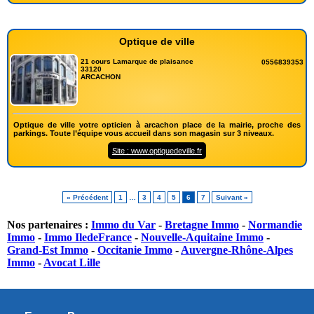
Optique de ville
21 cours Lamarque de plaisance
0556839353
33120
ARCACHON
Optique de ville votre opticien à arcachon place de la mairie, proche des
parkings. Toute l’équipe vous accueil dans son magasin sur 3 niveaux.
Site : www.optiquedeville.fr
« Précédent
1
…
3
4
5
6
7
Suivant »
Nos partenaires :
Immo du Var
-
Bretagne Immo
-
Normandie
Immo
-
Immo IledeFrance
-
Nouvelle-Aquitaine Immo
-
Grand-Est Immo
-
Occitanie Immo
-
Auvergne-Rhône-Alpes
Immo
-
Avocat Lille