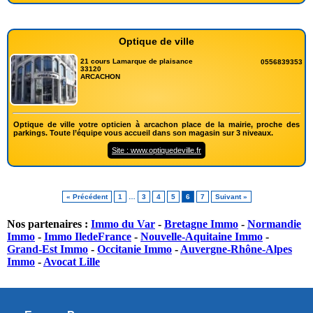
Optique de ville
21 cours Lamarque de plaisance
0556839353
33120
ARCACHON
Optique de ville votre opticien à arcachon place de la mairie, proche des
parkings. Toute l’équipe vous accueil dans son magasin sur 3 niveaux.
Site : www.optiquedeville.fr
« Précédent
1
…
3
4
5
6
7
Suivant »
Nos partenaires :
Immo du Var
-
Bretagne Immo
-
Normandie
Immo
-
Immo IledeFrance
-
Nouvelle-Aquitaine Immo
-
Grand-Est Immo
-
Occitanie Immo
-
Auvergne-Rhône-Alpes
Immo
-
Avocat Lille