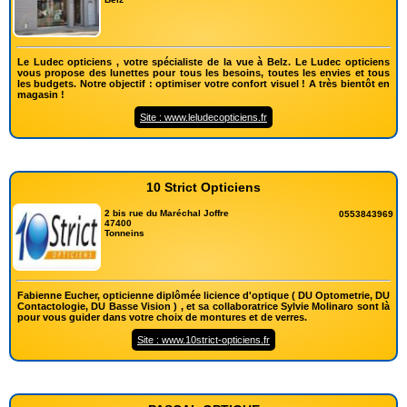
Le Ludec opticiens , votre spécialiste de la vue à Belz. Le Ludec opticiens
vous propose des lunettes pour tous les besoins, toutes les envies et tous
les budgets. Notre objectif : optimiser votre confort visuel ! A très bientôt en
magasin !
Site : www.leludecopticiens.fr
10 Strict Opticiens
2 bis rue du Maréchal Joffre
0553843969
47400
Tonneins
Fabienne Eucher, opticienne diplômée licience d'optique ( DU Optometrie, DU
Contactologie, DU Basse Vision ) , et sa collaboratrice Sylvie Molinaro sont là
pour vous guider dans votre choix de montures et de verres.
Site : www.10strict-opticiens.fr