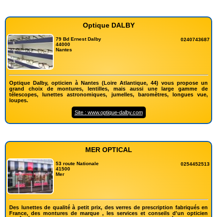
Optique DALBY
79 Bd Ernest Dalby
0240743687
44000
Nantes
Optique Dalby, opticien à Nantes (Loire Atlantique, 44) vous propose un
grand choix de montures, lentilles, mais aussi une large gamme de
télescopes, lunettes astronomiques, jumelles, baromètres, longues vue,
loupes.
Site : www.optique-dalby.com
MER OPTICAL
53 route Nationale
0254452513
41500
Mer
Des lunettes de qualité à petit prix, des verres de prescription fabriqués en
France, des montures de marque , les services et conseils d'un opticien