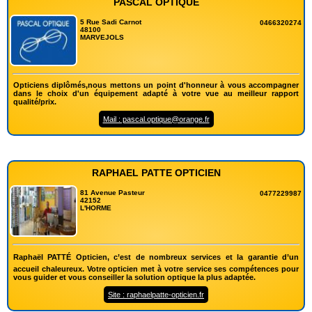
PASCAL OPTIQUE
5 Rue Sadi Carnot
0466320274
48100
MARVEJOLS
Opticiens diplômés,nous mettons un point d'honneur à vous accompagner
dans le choix d'un équipement adapté à votre vue au meilleur rapport
qualité/prix.
Mail : pascal.optique@orange.fr
RAPHAEL PATTE OPTICIEN
81 Avenue Pasteur
0477229987
42152
L'HORME
Raphaël PATTÉ Opticien, c’est de nombreux services et la garantie d’un
accueil chaleureux. Votre opticien met à votre service ses compétences pour
vous guider et vous conseiller la solution optique la plus adaptée.
Site : raphaelpatte-opticien.fr