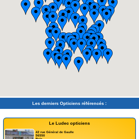
Les derniers Opticiens référencés :
Le Ludec opticiens
42 rue Général de Gaulle
56550
Belz