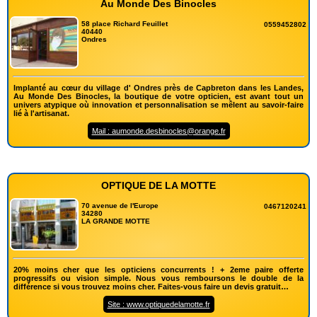
Au Monde Des Binocles
58 place Richard Feuillet
0559452802
40440
Ondres
Implanté au cœur du village d' Ondres près de Capbreton dans les Landes,
Au Monde Des Binocles, la boutique de votre opticien, est avant tout un
univers atypique où innovation et personnalisation se mêlent au savoir-faire
lié à l'artisanat.
Mail : aumonde.desbinocles@orange.fr
OPTIQUE DE LA MOTTE
70 avenue de l'Europe
0467120241
34280
LA GRANDE MOTTE
20% moins cher que les opticiens concurrents ! + 2eme paire offerte
progressifs ou vision simple. Nous vous remboursons le double de la
différence si vous trouvez moins cher. Faites-vous faire un devis gratuit…
Site : www.optiquedelamotte.fr