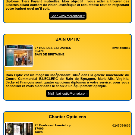
diplômé. Tiers Payant mutuelles. Mon objectif : vous aider à trouver des
lunettes alliant confort de vision, esthétique et robustesse tout en respectant
votre budget quel qu'il soit.
Site : www.meroptical.fr
BAIN OPTIC
27 RUE DES ESTUAIRES
0299438062
35470
BAIN DE BRETAGNE
Bain Optic est un magasin indépendant, situé dans la galerie marchande du
Centre Commercial E.LECLERC de Bain de Bretagne. Marie-Alix, Virginie,
Jacky et François sont quatre opticiens diplômés à votre service, pour vous
conseiller et vous aider dans le choix d'un équipement optique.
Mail : bainoptic@gmail.com
Chartier Opticiens
25 Boulevard Heurteloup
0247054605
37000
Tours