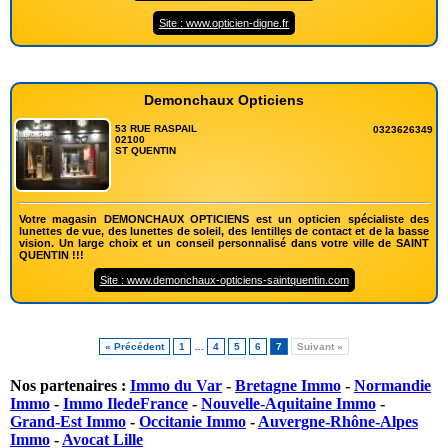
Site : www.opticien-digne.fr
Demonchaux Opticiens
53 RUE RASPAIL
0323626349
02100
ST QUENTIN
Votre magasin DEMONCHAUX OPTICIENS est un opticien spécialiste des
lunettes de vue, des lunettes de soleil, des lentilles de contact et de la basse
vision. Un large choix et un conseil personnalisé dans votre ville de SAINT
QUENTIN !!!
Site : www.demonchaux-opticiens-saintquentin.com
« Précédent
1
…
4
5
6
7
Suivant »
Nos partenaires :
Immo du Var
-
Bretagne Immo
-
Normandie
Immo
-
Immo IledeFrance
-
Nouvelle-Aquitaine Immo
-
Grand-Est Immo
-
Occitanie Immo
-
Auvergne-Rhône-Alpes
Immo
-
Avocat Lille