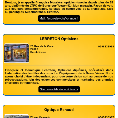
Bonjour, je m'appelle Françoise Mossière, opticien-lunetier depuis plus de 15
ans, diplômée du LTPO de Bures-sur-Yvette (91). Mon magasin, Façon de voir,
aux couleurs contemporaines, se situe au centre-ville de la Tremblade, face
au parking du Supermarché U Express.
Mail : facon-de-voir@orange.fr
LEBRETON Opticiens
28 Rue de la Gare
0296336969
22000
Saint-Brieuc
Françoise et Dominique Lebreton, Opticiens diplômés, spécialisés dans
l'adaptation des lentilles de contact et l'équipement de la Basse Vision. Nous
avons choisi d'être indépendant, pour que votre vision soit au centre de nos
préoccupations, loin des exigences commerciales et marketing des grandes
enseignes et franchises.
Site : www.lebretonopticiens.fr
Optique Renaud
23 rue Cayrade
0565430937