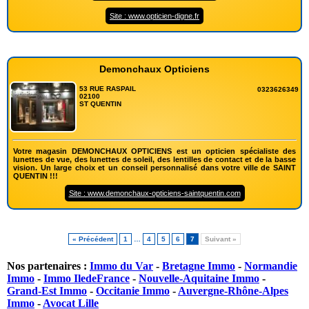
Site : www.opticien-digne.fr
Demonchaux Opticiens
53 RUE RASPAIL
0323626349
02100
ST QUENTIN
Votre magasin DEMONCHAUX OPTICIENS est un opticien spécialiste des
lunettes de vue, des lunettes de soleil, des lentilles de contact et de la basse
vision. Un large choix et un conseil personnalisé dans votre ville de SAINT
QUENTIN !!!
Site : www.demonchaux-opticiens-saintquentin.com
« Précédent
1
…
4
5
6
7
Suivant »
Nos partenaires :
Immo du Var
-
Bretagne Immo
-
Normandie
Immo
-
Immo IledeFrance
-
Nouvelle-Aquitaine Immo
-
Grand-Est Immo
-
Occitanie Immo
-
Auvergne-Rhône-Alpes
Immo
-
Avocat Lille