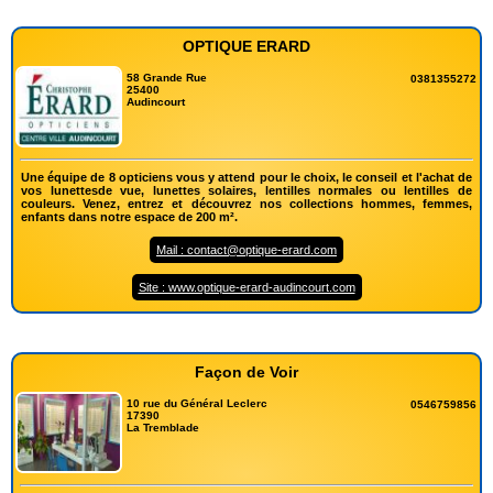
OPTIQUE ERARD
58 Grande Rue
0381355272
25400
Audincourt
Une équipe de 8 opticiens vous y attend pour le choix, le conseil et l'achat de
vos lunettesde vue, lunettes solaires, lentilles normales ou lentilles de
couleurs. Venez, entrez et découvrez nos collections hommes, femmes,
enfants dans notre espace de 200 m².
Mail : contact@optique-erard.com
Site : www.optique-erard-audincourt.com
Façon de Voir
10 rue du Général Leclerc
0546759856
17390
La Tremblade