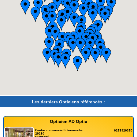
Les derniers Opticiens référencés :
Opticien AD Optic
Centre commercial Intermarché
0278920370
29280
Plouzané