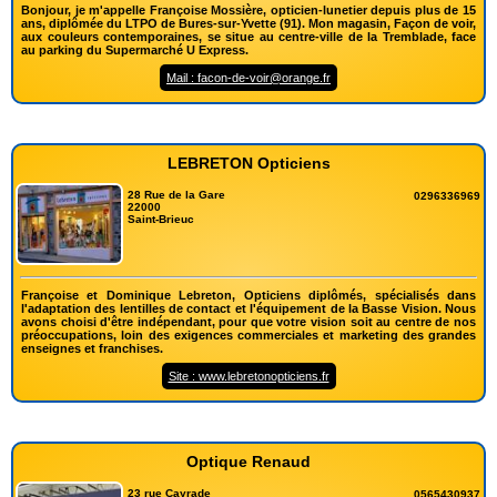
Bonjour, je m'appelle Françoise Mossière, opticien-lunetier depuis plus de 15
ans, diplômée du LTPO de Bures-sur-Yvette (91). Mon magasin, Façon de voir,
aux couleurs contemporaines, se situe au centre-ville de la Tremblade, face
au parking du Supermarché U Express.
Mail : facon-de-voir@orange.fr
LEBRETON Opticiens
28 Rue de la Gare
0296336969
22000
Saint-Brieuc
Françoise et Dominique Lebreton, Opticiens diplômés, spécialisés dans
l'adaptation des lentilles de contact et l'équipement de la Basse Vision. Nous
avons choisi d'être indépendant, pour que votre vision soit au centre de nos
préoccupations, loin des exigences commerciales et marketing des grandes
enseignes et franchises.
Site : www.lebretonopticiens.fr
Optique Renaud
23 rue Cayrade
0565430937