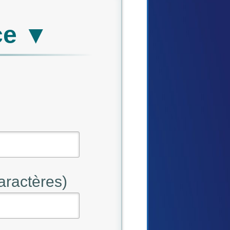
ce ▼
aractères)