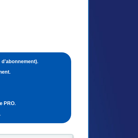
s d'abonnement).
ment.
ce PRO.
.