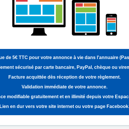
e de 5€ TTC pour votre annonce à vie dans l'annuaire (Pa
ement sécurisé par carte bancaire, PayPal, chèque ou vire
Facture acquittée dès réception de votre règlement.
Validation immédiate de votre annonce.
e modifiable gratuitement et en illimité depuis votre Espa
Lien en dur vers votre site internet ou votre page Facebook