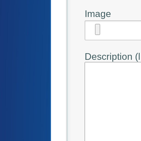
Image
Description (