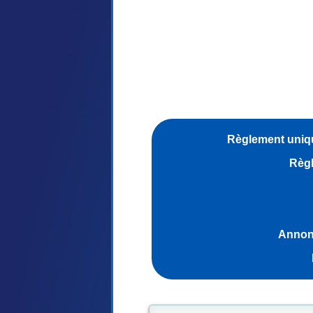
Règlement uniqu
Règl
Annonc