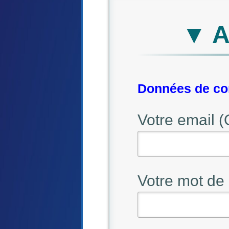
▼ A
Données de con
Votre email (
Votre mot de 