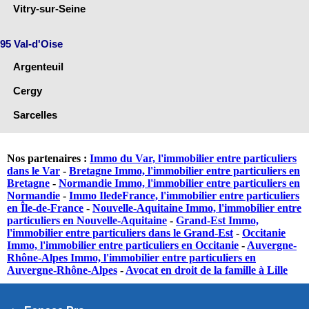
Vitry-sur-Seine
95 Val-d'Oise
Argenteuil
Cergy
Sarcelles
Nos partenaires :
Immo du Var, l'immobilier entre particuliers
dans le Var
-
Bretagne Immo, l'immobilier entre particuliers en
Bretagne
-
Normandie Immo, l'immobilier entre particuliers en
Normandie
-
Immo IledeFrance, l'immobilier entre particuliers
en Île-de-France
-
Nouvelle-Aquitaine Immo, l'immobilier entre
particuliers en Nouvelle-Aquitaine
-
Grand-Est Immo,
l'immobilier entre particuliers dans le Grand-Est
-
Occitanie
Immo, l'immobilier entre particuliers en Occitanie
-
Auvergne-
Rhône-Alpes Immo, l'immobilier entre particuliers en
Auvergne-Rhône-Alpes
-
Avocat en droit de la famille à Lille