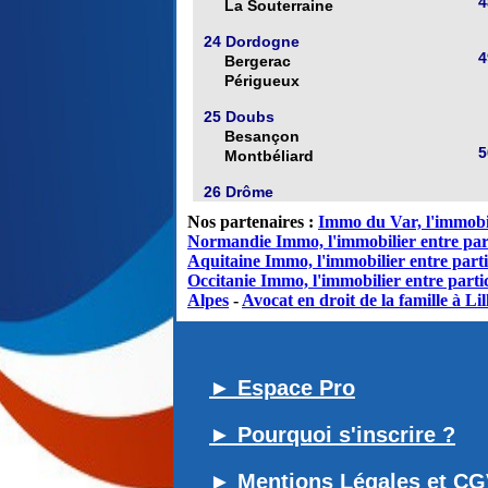
4
La Souterraine
24 Dordogne
4
Bergerac
Périgueux
25 Doubs
Besançon
5
Montbéliard
26 Drôme
Nos partenaires :
Immo du Var, l'immobil
Normandie Immo, l'immobilier entre par
Aquitaine Immo, l'immobilier entre parti
Occitanie Immo, l'immobilier entre partic
Alpes
-
Avocat en droit de la famille à Lil
► Espace Pro
► Pourquoi s'inscrire ?
► Mentions Légales et C