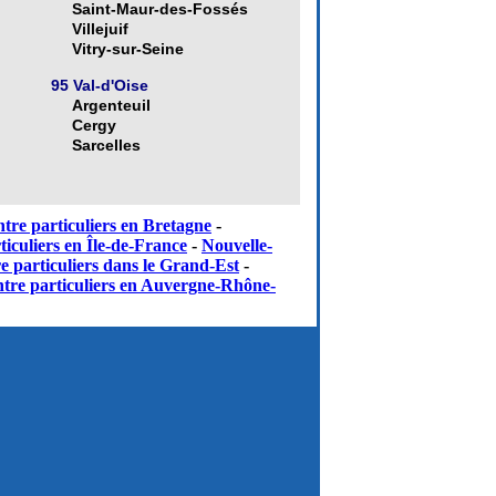
Saint-Maur-des-Fossés
Villejuif
Vitry-sur-Seine
95 Val-d'Oise
Argenteuil
Cergy
Sarcelles
tre particuliers en Bretagne
-
iculiers en Île-de-France
-
Nouvelle-
e particuliers dans le Grand-Est
-
tre particuliers en Auvergne-Rhône-