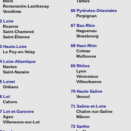
Blois
Tarbes
Romorantin-Lanthenay
66 Pyrénées-Orientales
Vendôme
Perpignan
2 Loire
67 Bas-Rhin
Roanne
Haguenau
Saint-Chamond
Strasbourg
Saint-Étienne
68 Haut-Rhin
3 Haute-Loire
Colmar
Le Puy-en-Velay
Mulhouse
4 Loire-Atlantique
69 Rhône
Nantes
Lyon
Saint-Nazaire
Vénissieux
5 Loiret
Villeurbanne
Orléans
70 Haute-Saône
6 Lot
Vesoul
Cahors
71 Saône-et-Loire
7 Lot-et-Garonne
Chalon-sur-Saône
Agen
Mâcon
Villeneuve-sur-Lot
72 Sarthe