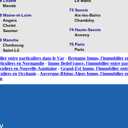
8 Lozère
Le Mans
Mende
73 Savoie
9 Maine-et-Loire
Aix-les-Bains
Angers
Chambéry
Cholet
74 Haute-Savoie
Saumur
Annecy
0 Manche
75 Paris
Cherbourg
Paris
Saint-Lô
ier entre particuliers dans le Var
-
Bretagne Immo, l'immobilier en
ticuliers en Normandie
-
Immo IledeFrance, l'immobilier entre part
culiers en Nouvelle-Aquitaine
-
Grand-Est Immo, l'immobilier entr
uliers en Occitanie
-
Auvergne-Rhône-Alpes Immo, l'immobilier en
le
GV