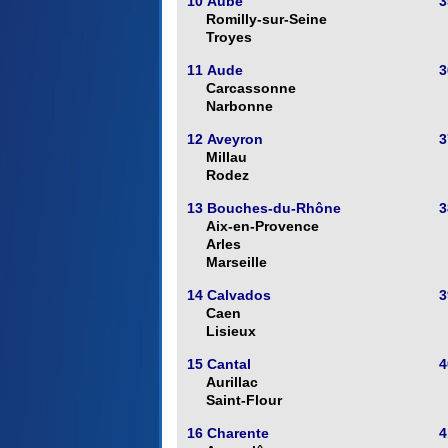
10 Aube
3
Romilly-sur-Seine
Troyes
11 Aude
3
Carcassonne
Narbonne
12 Aveyron
3
Millau
Rodez
13 Bouches-du-Rhône
3
Aix-en-Provence
Arles
Marseille
14 Calvados
3
Caen
Lisieux
15 Cantal
4
Aurillac
Saint-Flour
16 Charente
4