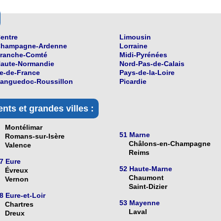
entre
Limousin
hampagne-Ardenne
Lorraine
ranche-Comté
Midi-Pyrénées
aute-Normandie
Nord-Pas-de-Calais
le-de-France
Pays-de-la-Loire
anguedoc-Roussillon
Picardie
nts et grandes villes :
Montélimar
51 Marne
Romans-sur-Isère
Châlons-en-Champagne
Valence
Reims
7 Eure
52 Haute-Marne
Évreux
Chaumont
Vernon
Saint-Dizier
8 Eure-et-Loir
53 Mayenne
Chartres
Laval
Dreux