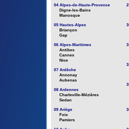
04 Alpes-de-Haute-Provence
2
Digne-les-Bains
Manosque
05 Hautes-Alpes
3
Briançon
Gap
06 Alpes-Maritimes
3
Antibes
Cannes
Nice
3
07 Ardèche
Annonay
Aubenas
3
08 Ardennes
Charleville-Mézières
Sedan
09 Ariège
3
Foix
Pamiers