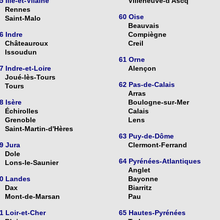
5 Ille-et-Vilaine
Villeneuve-d'Ascq
Rennes
60 Oise
Saint-Malo
Beauvais
6 Indre
Compiègne
Châteauroux
Creil
Issoudun
61 Orne
7 Indre-et-Loire
Alençon
Joué-lès-Tours
62 Pas-de-Calais
Tours
Arras
8 Isère
Boulogne-sur-Mer
Échirolles
Calais
Grenoble
Lens
Saint-Martin-d'Hères
63 Puy-de-Dôme
9 Jura
Clermont-Ferrand
Dole
64 Pyrénées-Atlantiques
Lons-le-Saunier
Anglet
0 Landes
Bayonne
Dax
Biarritz
Mont-de-Marsan
Pau
1 Loir-et-Cher
65 Hautes-Pyrénées