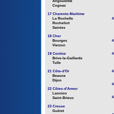
Angoulême
Cognac
17 Charente-Maritime
La Rochelle
4
Rochefort
Saintes
18 Cher
Bourges
4
Vierzon
19 Corrèze
4
Brive-la-Gaillarde
Tulle
21 Côte-d'Or
4
Beaune
Dijon
4
22 Côtes-d'Armor
Lannion
4
Saint-Brieuc
23 Creuse
Guéret