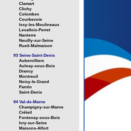
Clamart
Clichy
Colombes
Courbevoie
Issy-les-Moulineaux
Levallois-Perret
Nanterre
Neuilly-sur-Seine
Rueil-Malmaison
93 Seine-Saint-Denis
Aubervilliers
Aulnay-sous-Bois
Drancy
Montreuil
Noisy-le-Grand
Pantin
Saint-Denis
94 Val-de-Marne
Champigny-sur-Marne
Créteil
Fontenay-sous-Bois
Ivry-sur-Seine
Maisons-Alfort