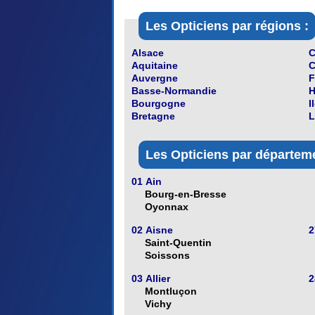
Les Opticiens par régions :
Alsace
C
Aquitaine
C
Auvergne
F
Basse-Normandie
H
Bourgogne
I
Bretagne
L
Les Opticiens par départeme
01 Ain
Bourg-en-Bresse
Oyonnax
02 Aisne
2
Saint-Quentin
Soissons
03 Allier
2
Montluçon
Vichy