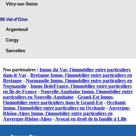
Vitry-sur-Seine
95 Val-d'Oise
Argenteuil
Cergy
Sarcelles
Nos partenaires :
Immo du Var, l'immobilier entre particuliers
dans le Var
-
Bretagne Immo, l'immobilier entre particuliers en
Bretagne
-
Normandie Immo, l'immobilier entre particuliers en
Normandie
-
Immo IledeFrance, l'immobilier entre particuliers
en Île-de-France
-
Nouvelle-Aquitaine Immo, l'immobilier entre
particuliers en Nouvelle-Aquitaine
-
Grand-Est Immo,
l'immobilier entre particuliers dans le Grand-Est
-
Occitanie
Immo, l'immobilier entre particuliers en Occitanie
-
Auvergne-
Rhône-Alpes Immo, l'immobilier entre particuliers en
Auvergne-Rhône-Alpes
-
Avocat en droit de la famille à Lille