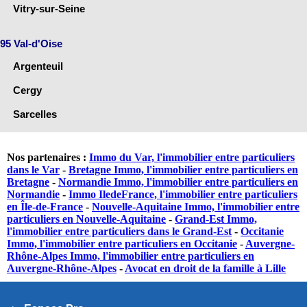
Vitry-sur-Seine
95 Val-d'Oise
Argenteuil
Cergy
Sarcelles
Nos partenaires :
Immo du Var, l'immobilier entre particuliers
dans le Var
-
Bretagne Immo, l'immobilier entre particuliers en
Bretagne
-
Normandie Immo, l'immobilier entre particuliers en
Normandie
-
Immo IledeFrance, l'immobilier entre particuliers
en Île-de-France
-
Nouvelle-Aquitaine Immo, l'immobilier entre
particuliers en Nouvelle-Aquitaine
-
Grand-Est Immo,
l'immobilier entre particuliers dans le Grand-Est
-
Occitanie
Immo, l'immobilier entre particuliers en Occitanie
-
Auvergne-
Rhône-Alpes Immo, l'immobilier entre particuliers en
Auvergne-Rhône-Alpes
-
Avocat en droit de la famille à Lille