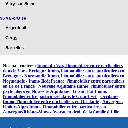
Vitry-sur-Seine
95 Val-d'Oise
Argenteuil
Cergy
Sarcelles
Nos partenaires :
Immo du Var, l'immobilier entre particuliers
dans le Var
-
Bretagne Immo, l'immobilier entre particuliers en
Bretagne
-
Normandie Immo, l'immobilier entre particuliers en
Normandie
-
Immo IledeFrance, l'immobilier entre particuliers
en Île-de-France
-
Nouvelle-Aquitaine Immo, l'immobilier entre
particuliers en Nouvelle-Aquitaine
-
Grand-Est Immo,
l'immobilier entre particuliers dans le Grand-Est
-
Occitanie
Immo, l'immobilier entre particuliers en Occitanie
-
Auvergne-
Rhône-Alpes Immo, l'immobilier entre particuliers en
Auvergne-Rhône-Alpes
-
Avocat en droit de la famille à Lille