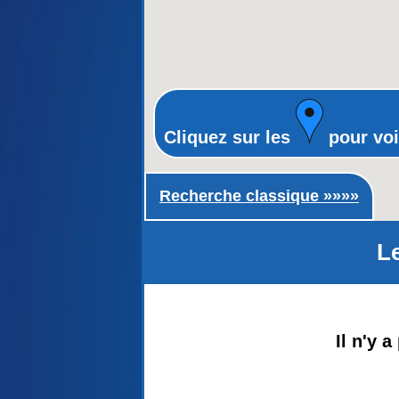
Cliquez sur les
pour voi
Recherche classique ►
Recherche classique »»»»
Le
Il n'y 