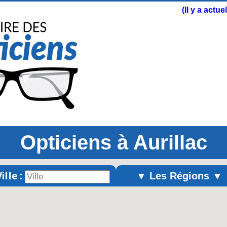
(Il y a actu
Opticiens à Aurillac
ille :
▼ Les Régions ▼
Alsace
Aquitaine
Auvergne