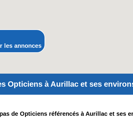
Poitou-Charentes
Provence-Alpes-Côte-d'Azur(p
Rhône-Alpes
r les annonces
s Opticiens à Aurillac et ses environ
a pas de Opticiens référencés à Aurillac et ses e