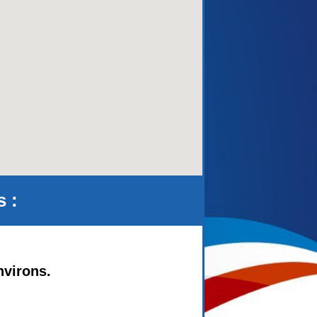
aca)
s :
nvirons.