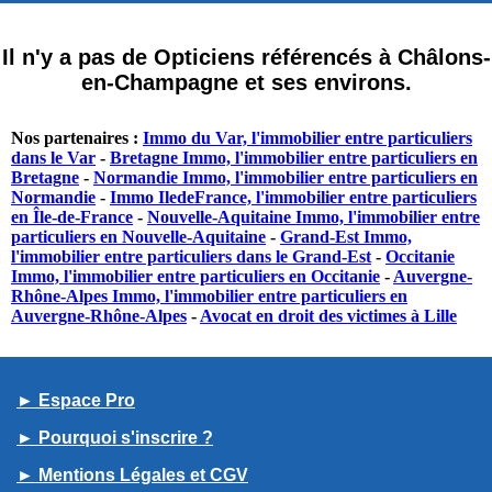
Il n'y a pas de Opticiens référencés à Châlons-
en-Champagne et ses environs.
Nos partenaires :
Immo du Var, l'immobilier entre particuliers
dans le Var
-
Bretagne Immo, l'immobilier entre particuliers en
Bretagne
-
Normandie Immo, l'immobilier entre particuliers en
Normandie
-
Immo IledeFrance, l'immobilier entre particuliers
en Île-de-France
-
Nouvelle-Aquitaine Immo, l'immobilier entre
particuliers en Nouvelle-Aquitaine
-
Grand-Est Immo,
l'immobilier entre particuliers dans le Grand-Est
-
Occitanie
Immo, l'immobilier entre particuliers en Occitanie
-
Auvergne-
Rhône-Alpes Immo, l'immobilier entre particuliers en
Auvergne-Rhône-Alpes
-
Avocat en droit des victimes à Lille
► Espace Pro
► Pourquoi s'inscrire ?
► Mentions Légales et CGV