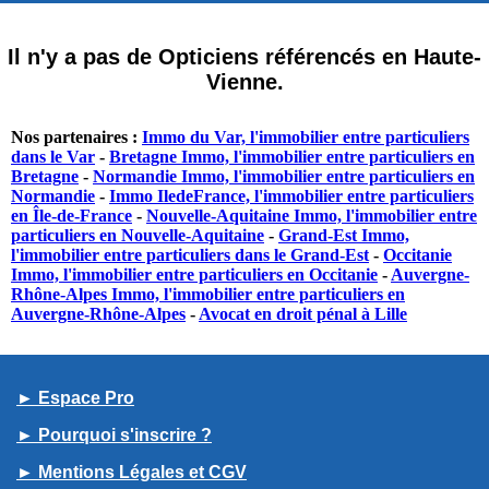
Il n'y a pas de Opticiens référencés en Haute-
Vienne.
Nos partenaires :
Immo du Var, l'immobilier entre particuliers
dans le Var
-
Bretagne Immo, l'immobilier entre particuliers en
Bretagne
-
Normandie Immo, l'immobilier entre particuliers en
Normandie
-
Immo IledeFrance, l'immobilier entre particuliers
en Île-de-France
-
Nouvelle-Aquitaine Immo, l'immobilier entre
particuliers en Nouvelle-Aquitaine
-
Grand-Est Immo,
l'immobilier entre particuliers dans le Grand-Est
-
Occitanie
Immo, l'immobilier entre particuliers en Occitanie
-
Auvergne-
Rhône-Alpes Immo, l'immobilier entre particuliers en
Auvergne-Rhône-Alpes
-
Avocat en droit pénal à Lille
► Espace Pro
► Pourquoi s'inscrire ?
► Mentions Légales et CGV