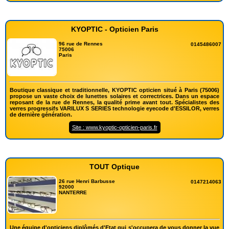
KYOPTIC - Opticien Paris
96 rue de Rennes
0145486007
75006
Paris
Boutique classique et traditionnelle, KYOPTIC opticien situé à Paris (75006)
propose un vaste choix de lunettes solaires et correctrices. Dans un espace
reposant de la rue de Rennes, la qualité prime avant tout. Spécialistes des
verres progressifs VARILUX S SERIES technologie eyecode d'ESSILOR, verres
de dernière génération.
Site : www.kyoptic-opticien-paris.fr
TOUT Optique
26 rue Henri Barbusse
0147214063
92000
NANTERRE
Une équipe d'opticiens diplômés d'Etat qui s'occupera de vous donner la vue