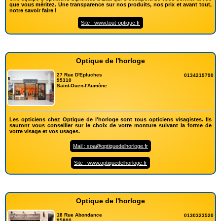
que vous méritez. Une transparence sur nos produits, nos prix et avant tout,
notre savoir faire !
Site : www.tout-optique.fr
Optique de l'horloge
27 Rue D'Epluches
0134219790
95310
Saint-Ouen-l'Aumône
Les opticiens chez Optique de l'horloge sont tous opticiens visagistes. Ils
sauront vous conseiller sur le choix de votre monture suivant la forme de
votre visage et vos usages.
Mail : soa@optiquedelhorloge.fr
Site : www.optiquedelhorloge.fr
Optique de l'horloge
18 Rue Abondance
0130323520
95800