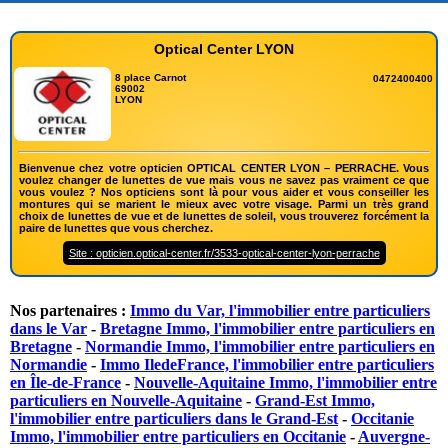
Optical Center LYON
8 place Carnot
0472400400
69002
LYON
Bienvenue chez votre opticien OPTICAL CENTER LYON – PERRACHE. Vous
voulez changer de lunettes de vue mais vous ne savez pas vraiment ce que
vous voulez ? Nos opticiens sont là pour vous aider et vous conseiller les
montures qui se marient le mieux avec votre visage. Parmi un très grand
choix de lunettes de vue et de lunettes de soleil, vous trouverez forcément la
paire de lunettes que vous cherchez.
Site : opticien.optical-center.fr/3533-optical-center-lyon-perrache
Nos partenaires :
Immo du Var, l'immobilier entre particuliers
dans le Var
-
Bretagne Immo, l'immobilier entre particuliers en
Bretagne
-
Normandie Immo, l'immobilier entre particuliers en
Normandie
-
Immo IledeFrance, l'immobilier entre particuliers
en Île-de-France
-
Nouvelle-Aquitaine Immo, l'immobilier entre
particuliers en Nouvelle-Aquitaine
-
Grand-Est Immo,
l'immobilier entre particuliers dans le Grand-Est
-
Occitanie
Immo, l'immobilier entre particuliers en Occitanie
-
Auvergne-