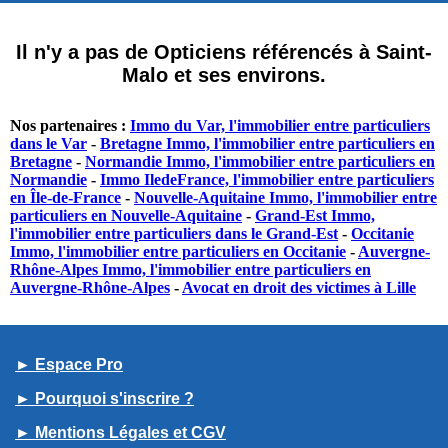
Il n'y a pas de Opticiens référencés à Saint-
Malo et ses environs.
Nos partenaires :
Immo du Var, l'immobilier entre particuliers
dans le Var
-
Bretagne Immo, l'immobilier entre particuliers en
Bretagne
-
Normandie Immo, l'immobilier entre particuliers en
Normandie
-
Immo IledeFrance, l'immobilier entre particuliers
en Île-de-France
-
Nouvelle-Aquitaine Immo, l'immobilier entre
particuliers en Nouvelle-Aquitaine
-
Grand-Est Immo,
l'immobilier entre particuliers dans le Grand-Est
-
Occitanie
Immo, l'immobilier entre particuliers en Occitanie
-
Auvergne-
Rhône-Alpes Immo, l'immobilier entre particuliers en
Auvergne-Rhône-Alpes
-
Avocat en droit des victimes à Lille
► Espace Pro
► Pourquoi s'inscrire ?
► Mentions Légales et CGV