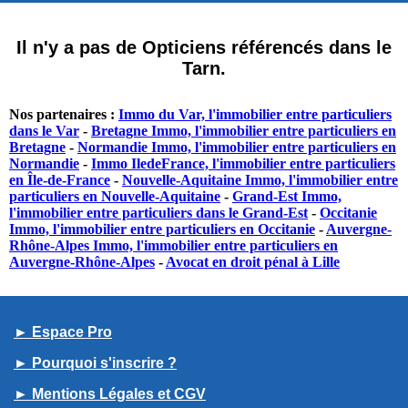
Il n'y a pas de Opticiens référencés dans le
Tarn.
Nos partenaires :
Immo du Var, l'immobilier entre particuliers
dans le Var
-
Bretagne Immo, l'immobilier entre particuliers en
Bretagne
-
Normandie Immo, l'immobilier entre particuliers en
Normandie
-
Immo IledeFrance, l'immobilier entre particuliers
en Île-de-France
-
Nouvelle-Aquitaine Immo, l'immobilier entre
particuliers en Nouvelle-Aquitaine
-
Grand-Est Immo,
l'immobilier entre particuliers dans le Grand-Est
-
Occitanie
Immo, l'immobilier entre particuliers en Occitanie
-
Auvergne-
Rhône-Alpes Immo, l'immobilier entre particuliers en
Auvergne-Rhône-Alpes
-
Avocat en droit pénal à Lille
► Espace Pro
► Pourquoi s'inscrire ?
► Mentions Légales et CGV