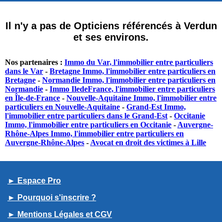
Il n'y a pas de Opticiens référencés à Verdun
et ses environs.
Nos partenaires :
Immo du Var, l'immobilier entre particuliers
dans le Var
-
Bretagne Immo, l'immobilier entre particuliers en
Bretagne
-
Normandie Immo, l'immobilier entre particuliers en
Normandie
-
Immo IledeFrance, l'immobilier entre particuliers
en Île-de-France
-
Nouvelle-Aquitaine Immo, l'immobilier entre
particuliers en Nouvelle-Aquitaine
-
Grand-Est Immo,
l'immobilier entre particuliers dans le Grand-Est
-
Occitanie
Immo, l'immobilier entre particuliers en Occitanie
-
Auvergne-
Rhône-Alpes Immo, l'immobilier entre particuliers en
Auvergne-Rhône-Alpes
-
Avocat en droit des victimes à Lille
► Espace Pro
► Pourquoi s'inscrire ?
► Mentions Légales et CGV