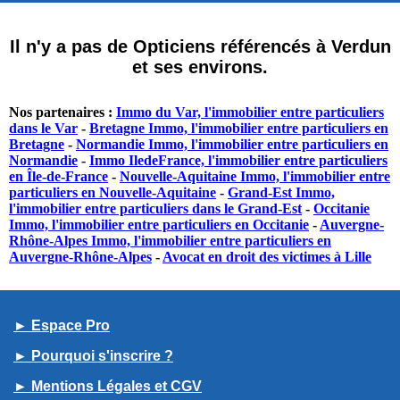
Il n'y a pas de Opticiens référencés à Verdun
et ses environs.
Nos partenaires :
Immo du Var, l'immobilier entre particuliers
dans le Var
-
Bretagne Immo, l'immobilier entre particuliers en
Bretagne
-
Normandie Immo, l'immobilier entre particuliers en
Normandie
-
Immo IledeFrance, l'immobilier entre particuliers
en Île-de-France
-
Nouvelle-Aquitaine Immo, l'immobilier entre
particuliers en Nouvelle-Aquitaine
-
Grand-Est Immo,
l'immobilier entre particuliers dans le Grand-Est
-
Occitanie
Immo, l'immobilier entre particuliers en Occitanie
-
Auvergne-
Rhône-Alpes Immo, l'immobilier entre particuliers en
Auvergne-Rhône-Alpes
-
Avocat en droit des victimes à Lille
► Espace Pro
► Pourquoi s'inscrire ?
► Mentions Légales et CGV